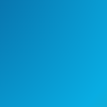
Nos mueven nuestros proyectos
de inversión social