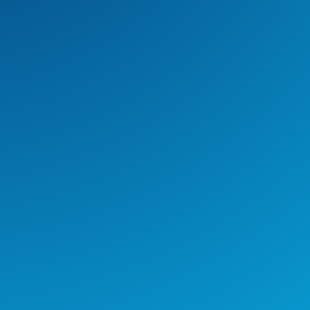
Juntos por el planeta y la vida –
nuestro compromiso con la
Carbono Neutralidad