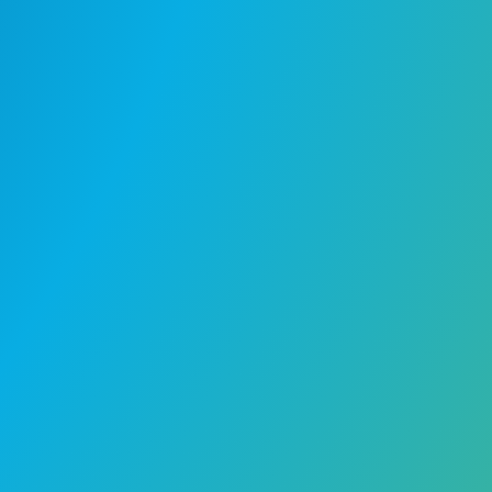
Más Populares
Participamos en Drupa e IAPRI
1.
2024
Realizamos la I Feria de
2.
Sostenibilidad