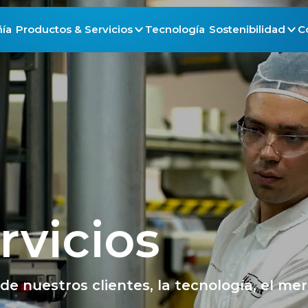
ía
Productos & Servicios
Tecnología
Sostenibilidad
C
rvicios
e nuestros clientes, la tecnología, el me