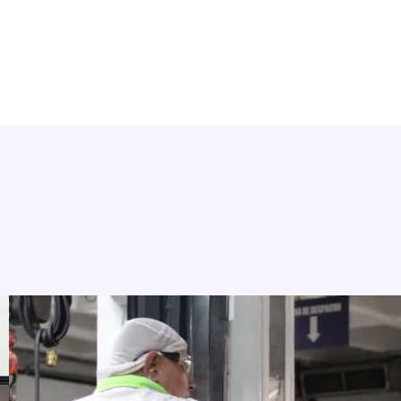
nto
que y