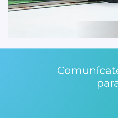
Comunícate
par