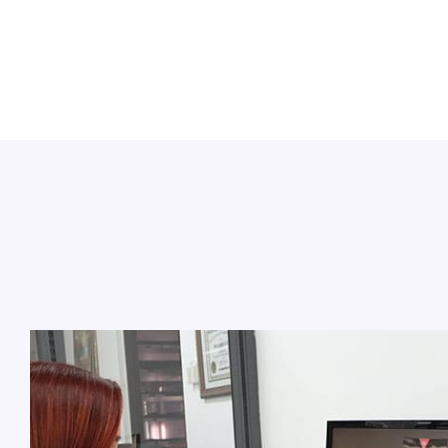
Acompañamie
Acompañamiento en proyectos de empa
línea de empaque