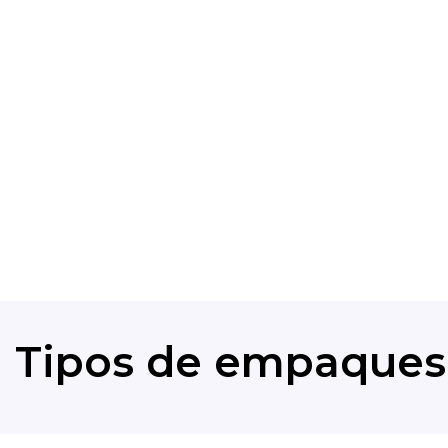
Para interactuar con el consumidor en
premiaciones, por ejemplo.
Hot melt
Para lograr selles en papel y, en ocasiones,
aportar protección al producto empacado 
la humedad
Tipos de empaques