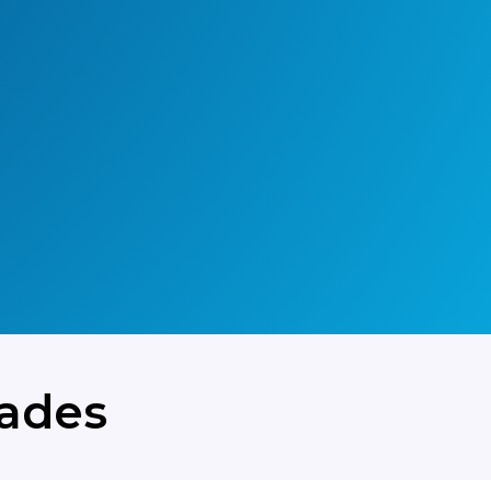
ks
Chocolates
Frutos
Be
y dulces
secos
en
dades