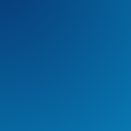
Más Populares
1.
Participamos en Drupa e IAPRI 2024
2.
Realizamos la I Feria de Sostenibilidad