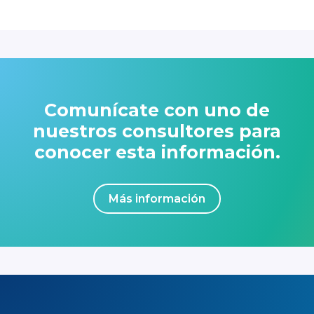
Formación de bolsas con cierres para
permitir el resellado del empaque y
preservar el contenido durante su
consumo
Comunícate con uno de
nuestros consultores para
conocer esta información.
Más información