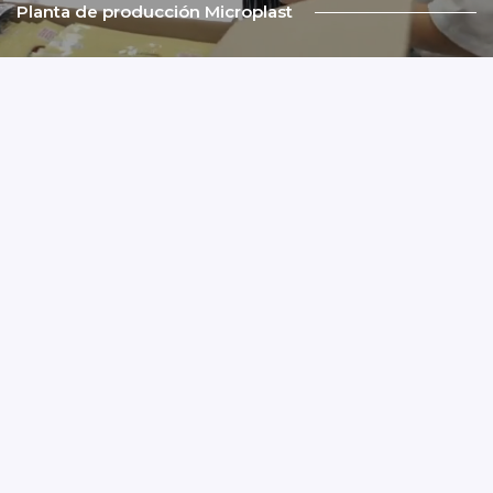
Planta de producción Microplast
Coextrusión de polietilenos
Im